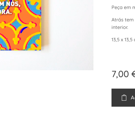
Peça em m
Atrás tem
interior.
13,5 x 13,5
7,00
A